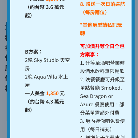
8. 贈送一次日落巡航
（約台幣 3.6 萬元
（每房兩位）
起）
*其他房型請私訊玩
30
特
島
度假村優惠
屬性
資訊
備註
轉
嶼
專人諮詢
秒
色
規
主打
可加價升等全日全包
看
重
星級定位
★★★★★
Lifestyle
模
B方案：
方案享：
懂
點
品牌風格
宏
2晚 Sky Studio 天空
1. 升等至酒吧營業時
度
補
大，
房
段酒水飲料無限暢飲
島長約3
大型自然島
擁
假
充
2晚 Aqua Villa 水上
島嶼類型
公里，空
2. 晚餐餐廳可升級至
嶼
有
屋
間分布廣
村
單點餐廳 Smoked,
長
一人美金
1,350
元
Sea Dragon or
達
提供內陸
（約台幣 4.3 萬元
Azure 餐廳使用，部
水上飛機
交通方式
飛機轉快
三
起）
40 分鐘
分菜單需額外付費
艇方案
公
3. 房內迷你吧免費使
里
用（每日補充）
配備大型
多樣設施與
的
最大亮點
泳池與藝
4. 贈送每天免費皮划