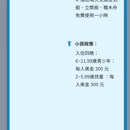
長沙灘
白
術工作室
艇、立槳板、獨木舟
色
免費使用一小時
適合規劃
沙
具備預算
灘，
預算區間
中價位
彈性的行
提
程
供
小孩政策：
充
入住四晚：
足
6~11.99歲青少年：
的
每人美金 300 元
活
2~5.99歲孩童 ：每
動
人美金 300 元
空
間
與
多
樣
化