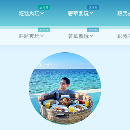
居民島
度假村
輕鬆爽玩
奢華饗玩
跟我
居民島
度假村
輕鬆爽玩
奢華饗玩
跟我