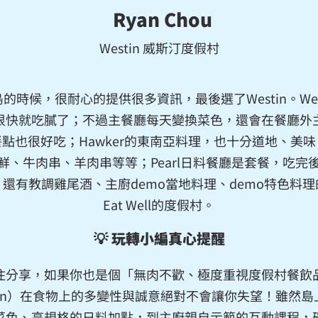
Ryan Chou
Westin 威斯汀度假村
的時候，很耐心的提供很多資訊，最後選了Westin。Wes
很快就吃膩了；不過主餐廳每天變換菜色，還會在餐廳外
點也很好吃；Hawker的東南亞料理，也十分道地、美
鮮、牛肉串、羊肉串等等；Pearl日料餐廳是套餐，吃完
還有教調雞尾酒、主廚demo當地料理、demo特色料
Eat Well的度假村。
💡 玩轉小編真心提醒
住分享，如果你也是個「無肉不歡、極度重視度假村餐飲
estin）在食物上的多變性與誠意絕對不會讓你失望！雖然
菜色、高規格的日料加點，到主廚親自示範的互動課程，