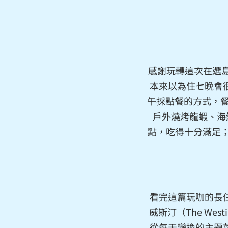
感謝玩轉這次在選島
本來以為住七晚會
午採點餐的方式，餐
戶外燒烤龍蝦、海
點，吃得十分滿足；
看完這篇玩咖的長
威斯汀（The W
從每天變換的主題