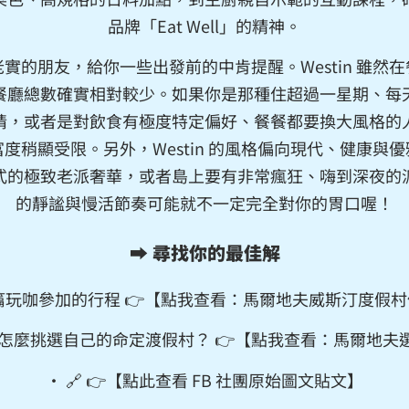
品牌「Eat Well」的精神。
實的朋友，給你一些出發前的中肯提醒。Westin 雖然
餐廳總數確實相對較少。如果你是那種住超過一星期、每
情，或者是對飲食有極度特定偏好、餐餐都要換大風格的
度稍顯受限。另外，Westin 的風格偏向現代、健康與
式的極致老派奢華，或者島上要有非常瘋狂、嗨到深夜的
的靜謐與慢活節奏可能就不一定完全對你的胃口喔！
➡️ 尋找你的最佳解
篇玩咖參加的行程 👉【點我查看：
馬爾地夫威斯汀度假村
道怎麼挑選自己的命定渡假村？ 👉【點我查看：
馬爾地夫
• 🔗 👉【
點此查看 FB 社團原始圖文貼文
】