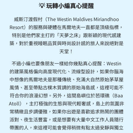
💡 玩轉小編真心提醒
威斯汀渡假村（The Westin Maldives Miriandhoo
Resort）的服務與硬體在馬爾地夫一直都是頂級指標，
特別是他們家主打的「天夢之床」跟新穎的現代感建
築，對於重視睡眠品質與時尚設計感的旅人來說絕對是
天堂！
不過小編也要像朋友一樣給你幾點真心提醒：Westin
的建築風格偏向高度現代化、流線型設計，如果你腦海
中想像的馬爾地夫是那種傳統、充滿大自然原始茅草屋
風情、甚至帶點古樸木質調的原始海島感，這裡可能不
符合你的浪漫幻想。另外，這間島嶼位於芭環礁（Baa
Atoll），主打極強的生態與現代輕奢感，島上的氛圍非
常精緻且步調優雅，如果你出遊是喜歡追求熱鬧的團體
派對、夜生活豐富，或是想要有大量中文工作人員隨行
帶團的人，來這裡可能會覺得稍微有點太過安靜與獨立