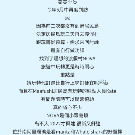
念念不忘
今年5月中再度到訪
￼
因為前二次都沒有到過居民島
決定居民島玩三天再去渡假村
跟玩轉從預算、需求來回討論
還有自行做功課
找到了理想的渡假村NOVA
旅遊中玩轉更是時時關心
重點是
請玩轉代訂還比自行上網訂便宜呢
而且在Maafushi居民島有玩轉的駐點人員Kate
有問題隨時可以聯繫協助
真的省心不少
NOVA是個小眾島嶼
𡷊不大 2022才興建 很新又舒適
位於南阿里環礁是看manta和Whale shark的好選擇