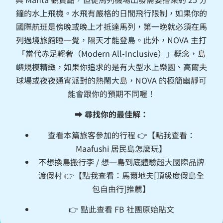
鐘的水上飛機。水飛有嚴格的日間飛行限制，如果你的
國際航班是傍晚或晚上才抵達馬列，第一晚就必須在馬
列過境旅館睡一覺，隔天才能登島。此外，NOVA 主打
「當代赤足輕奢（Modern All-Inclusive）」概念，島
嶼規模精緻，如果你追求的是有大型水上樂園、高爾夫
球場或夜夜通宵派對的熱鬧大島，NOVA 的極簡幽靜可
能會跟你的預期不同喔！
➡️
尋找你的最佳解：
查看本篇旅客參加的行程 👉【點我查看：
Maafushi 居民島怎麼玩
】
不想換島搬行李 / 想一島到底體驗超大國際品牌
渡假村 👉【點我查看：
馬爾地夫[頂級度假島全
包自由行]推薦
】
👉
點此查看 FB 社團原始貼文