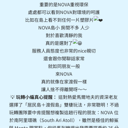
重要的是NOVA重視環保
處處都可以看到NOVA對環境的呵護
比如在島上看不到任何一片塑膠片
NOVA島小 房間不多 人少
對於喜歡清靜的我
真的是選對了
服務人員態度也非常的nice親切
還會跟你閒聊話家常
就如同朋友一般
來NOVA
真的就像在家渡假一樣
讓人捨不得離開呀～～
💡
玩轉小編真心提醒：
這對熱愛馬爾地夫的資深老友
選擇了「居民島＋渡假島」雙棲玩法，非常聰明！不過
玩轉團隊要中肯提醒想複製這趟行程的朋友：NOVA 位
於南阿里環礁（South Ari Atoll），雖然是極佳的鯨鯊
與 Manta 觀賞點，但從馬列機場出發需要搭乘約 25 分