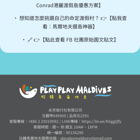
Conrad港麗渡假島優惠方案】
• 想知道怎麼挑選自己的命定渡假村？ 👉【點我查
看：
馬爾地夫選島神器
】
• 🔗 👉【
點此查看 FB 社團原始圖文貼文
】
永芳旅行社有限公司
交觀甲849900 | 品保北2591
客服專線：+886 2 25019992 /
LINE專線：https://lin.ee/KGggQfy
客服時間：週一 到 週五 10AM ~ 18PM
統一編號：90156290
玩轉馬爾地夫服務信箱：
playplaymaldives@gmail.com