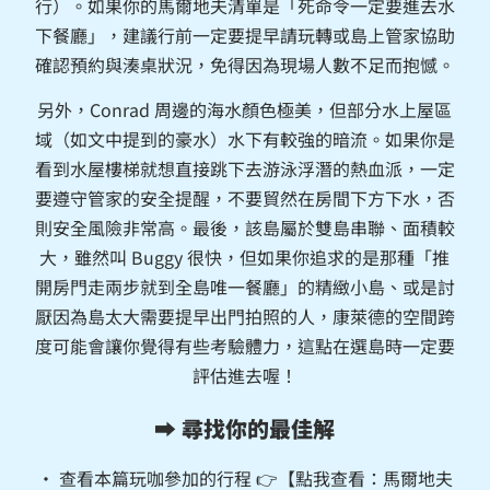
行）。如果你的馬爾地夫清單是「死命令一定要進去水
下餐廳」，建議行前一定要提早請玩轉或島上管家協助
確認預約與湊桌狀況，免得因為現場人數不足而抱憾。
另外，Conrad 周邊的海水顏色極美，但部分水上屋區
域（如文中提到的豪水）水下有較強的暗流。如果你是
看到水屋樓梯就想直接跳下去游泳浮潛的熱血派，一定
要遵守管家的安全提醒，不要貿然在房間下方下水，否
則安全風險非常高。最後，該島屬於雙島串聯、面積較
大，雖然叫 Buggy 很快，但如果你追求的是那種「推
開房門走兩步就到全島唯一餐廳」的精緻小島、或是討
厭因為島太大需要提早出門拍照的人，康萊德的空間跨
度可能會讓你覺得有些考驗體力，這點在選島時一定要
評估進去喔！
➡️ 尋找你的最佳解
• 查看本篇玩咖參加的行程 👉【點我查看：馬爾地夫