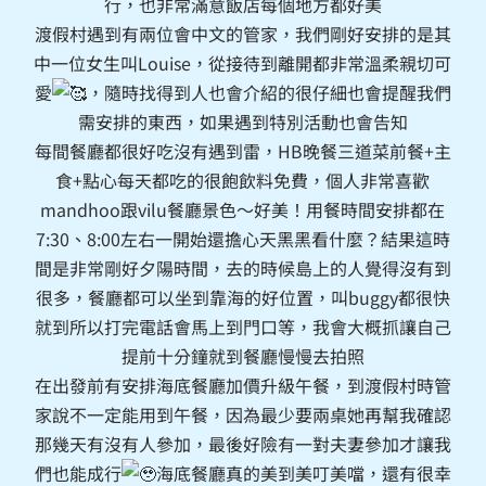
行，也非常滿意飯店每個地方都好美
渡假村遇到有兩位會中文的管家，我們剛好安排的是其
中一位女生叫Louise，從接待到離開都非常溫柔親切可
愛
，隨時找得到人也會介紹的很仔細也會提醒我們
需安排的東西，如果遇到特別活動也會告知
每間餐廳都很好吃沒有遇到雷，HB晚餐三道菜前餐+主
食+點心每天都吃的很飽飲料免費，個人非常喜歡
mandhoo跟vilu餐廳景色～好美！用餐時間安排都在
7:30、8:00左右一開始還擔心天黑黑看什麼？結果這時
間是非常剛好夕陽時間，去的時候島上的人覺得沒有到
很多，餐廳都可以坐到靠海的好位置，叫buggy都很快
就到所以打完電話會馬上到門口等，我會大概抓讓自己
提前十分鐘就到餐廳慢慢去拍照
在出發前有安排海底餐廳加價升級午餐，到渡假村時管
家說不一定能用到午餐，因為最少要兩桌她再幫我確認
那幾天有沒有人參加，最後好險有一對夫妻參加才讓我
們也能成行
海底餐廳真的美到美叮美噹，還有很幸