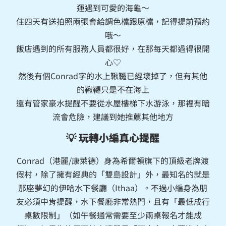
運遇到可愛的海龜～
住四天有送拍照兩張會給調色檔跟原檔，記得提前預約
哦～
飯店遇到的所有服務人員都很好，在那每天都過得很開
心♡
然後有個Conrad字的水上鞦韆已經壞掉了，但有其他
的鞦韆只是不在海上
還有管家豪水提醒不要從水屋樓梯下水游泳，那裡有暗
流會危險，建議到她推薦其他地方
💡 玩轉小編真心提醒
Conrad（港麗/康萊德）身為希爾頓旗下的頂級老牌渡
假村，除了擁有經典的「雙島設計」外，最知名的就是
那座夢幻的伊哈水下餐廳（Ithaa）。不過小編身為朋
友必須中肯提醒，水下餐廳非常熱門，且有「最低成行
桌數限制」（如午餐通常需要至少兩桌報名才能成