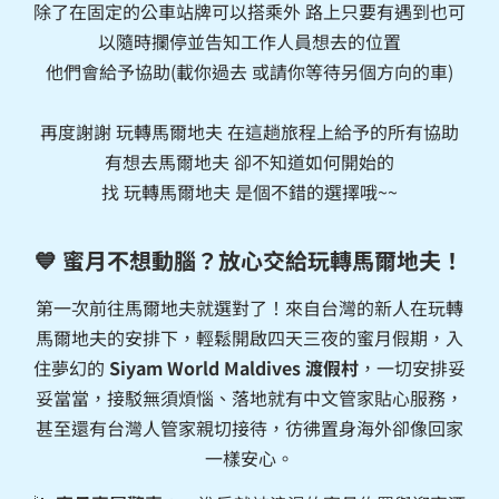
除了在固定的公車站牌可以搭乘外 路上只要有遇到也可
以隨時攔停並告知工作人員想去的位置
他們會給予協助(載你過去 或請你等待另個方向的車)
再度謝謝 玩轉馬爾地夫 在這趟旅程上給予的所有協助
有想去馬爾地夫 卻不知道如何開始的
找 玩轉馬爾地夫 是個不錯的選擇哦~~
💙 蜜月不想動腦？放心交給玩轉馬爾地夫！
第一次前往馬爾地夫就選對了！來自台灣的新人在玩轉
馬爾地夫的安排下，輕鬆開啟四天三夜的蜜月假期，入
住夢幻的
Siyam World Maldives 渡假村
，一切安排妥
妥當當，接駁無須煩惱、落地就有中文管家貼心服務，
甚至還有台灣人管家親切接待，彷彿置身海外卻像回家
一樣安心。