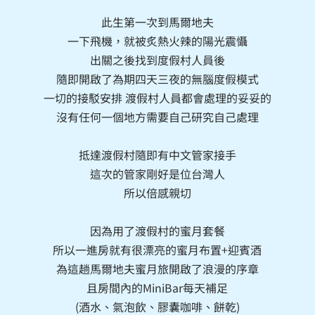
此生第一次到馬爾地夫
一下飛機，就被炙熱火辣的陽光震懾
出關之後找到度假村人員後
隨即開啟了為期四天三夜的無腦度假模式
一切的接駁安排 渡假村人員都會處理的妥妥的
沒有任何一個地方需要自己研究自己處理
抵達渡假村隨即有中文管家接手
這次的管家剛好是位台灣人
所以倍感親切
因為用了渡假村的蜜月套餐
所以一進房就有很漂亮的蜜月布置+迎賓酒
為這趟馬爾地夫蜜月旅開啟了浪漫的序章
且房間內的MiniBar每天補足
(酒水、氣泡飲、膠囊咖啡、餅乾)