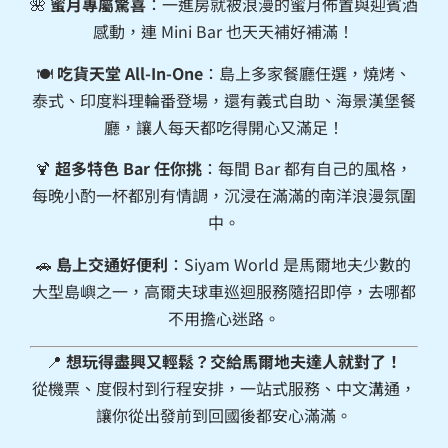
🌺
蜜月專屬驚喜
：一進房就被浪漫的蜜月佈置與迎賓酒
感動，連 Mini Bar 也天天補好補滿！
🍽
吃貨天堂 All-In-One
：島上多家餐廳任選，燒烤、
泰式、印度料理輪番登場，還有義式自助、海景漢堡餐
廳，讓人每天都吃得開心又滿足！
🍹
超多特色 Bar 任你挑
：每間 Bar 都有自己的風格，
每晚小酌一杯都別有情調，沉浸在滿滿的南洋浪漫氛圍
中。
🚗
島上交通好便利
：Siyam World 是馬爾地夫少數的
大型島嶼之一，高爾夫球車巡迴服務隨招即停，去哪都
不用擔心迷路。
📍
想玩得盡興又輕鬆？交給馬爾地夫達人就對了！
從機票、度假村到行程安排，一站式服務、中文溝通，
讓你從出發前到回國後都安心滿滿。