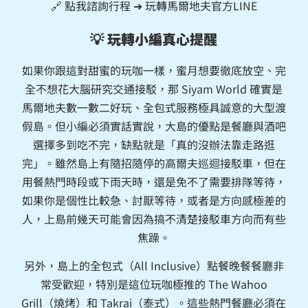
🔗 點我諮詢行程 ➜
玩轉馬爾地夫官方LINE
💡 玩轉小編真心提醒
如果你跟這對甜蜜的玩咖一樣，蜜月想要徹底放空、完
全不想花大腦研究交通接駁，那 Siyam World 確實是
馬爾地夫數一數二好玩、全包式服務極具誠意的大型渡
假島。但小編必須實話實說，大島的優點是餐廳與酒吧
選擇多到吃不完，缺點就是「真的沒辦法靠走路逛
完」。雖然島上有隨招隨停的高爾夫巡迴接駁車，但在
用餐熱門時段或下雨天時，還是免不了需要排隊等待，
如果你是個性比較急、討厭等待，或者是方向感極差的
人，上島前幾天可能會因為搞不清楚接駁車方向而有些
焦躁。
另外，島上的全包式（All Inclusive）點餐晚餐餐廳非
常受歡迎，特別是這位玩咖極推的 The Wahoo
Grill（燒烤）和 Takrai（泰式）。這些熱門餐廳必須在