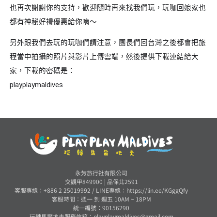
也再次謝謝你的支持，歡迎隨時再來找我們玩，玩咖回娘家也
都有神秘好禮優惠給你唷～
另外跟我們去玩的玩咖們請注意，團長們回台灣之後都會把旅
程當中拍攝的照片與影片上傳雲端，然後提供下載連結給大
家，下載的密碼是：
playplaymaldives
永芳旅行社有限公司
交觀甲849900 | 品保北2591
客服專線：+886 2 25019992 /
LINE專線：https://lin.ee/KGggQfy
客服時間：週一 到 週五 10AM ~ 18PM
統一編號：90156290
玩轉馬爾地夫服務信箱：
playplaymaldives@gmail.com