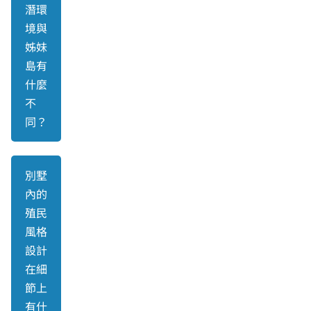
潛環
境與
姊妹
島有
什麼
不
同？
別墅
內的
殖民
風格
設計
在細
節上
有什