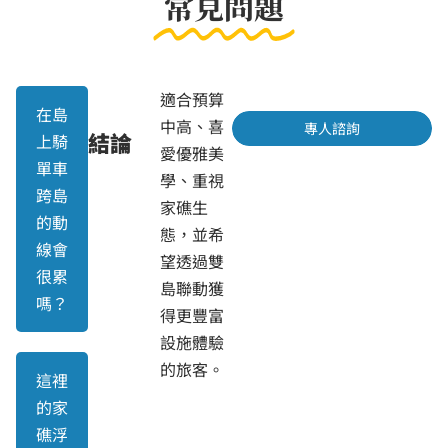
常見問題
適合預算
在島
中高、喜
專人諮詢
結論
上騎
愛優雅美
單車
學、重視
跨島
家礁生
的動
態，並希
線會
望透過雙
很累
島聯動獲
嗎？
得更豐富
設施體驗
的旅客。
這裡
的家
礁浮