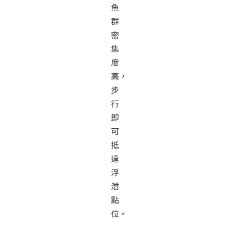
魚
群
密
集
度
高，
步
行
即
可
抵
達
浮
潛
點
位。