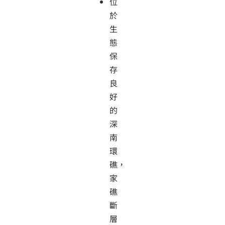
位
於
生
態
保
存
良
好
的
深
南
環
礁，
家
礁
斷
層