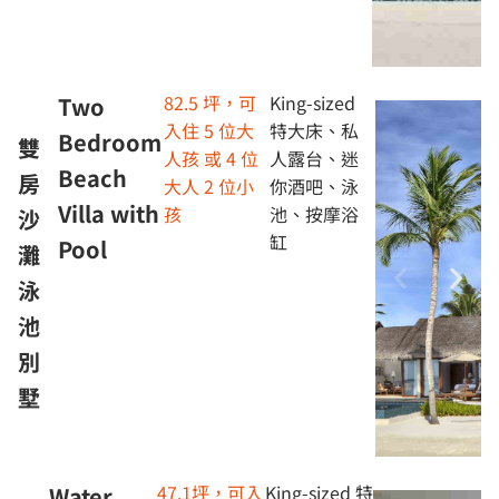
82.5 坪，可
King-sized
Two
入住 5 位大
特大床、私
Bedroom
雙
人孩 或 4 位
人露台、迷
Beach
房
大人 2 位小
你酒吧、泳
Villa with
孩
池、按摩浴
沙
缸
Pool
灘
泳
池
別
墅
47.1坪，可入
King-sized 特
Water