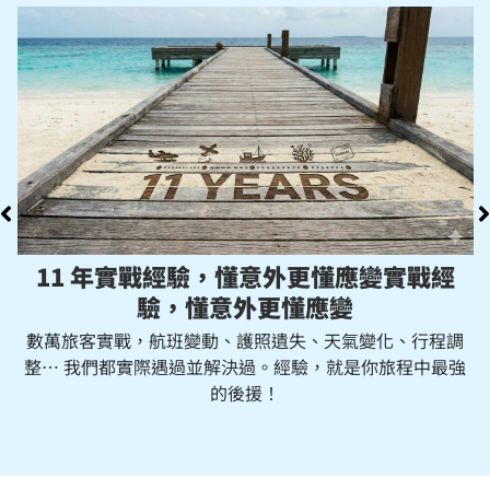
玩轉跟團行程，專業團長帶你玩
我們團長皆具備PADI潛水證照與急救證照，跟我們一起去
玩，還有團長空拍美照與水下攝影紀錄。你負責玩，瑣事就
交給我們啦！