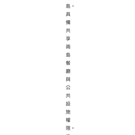
島，
具
備
共
享
兩
島
餐
廳
與
公
共
設
施
權
限。