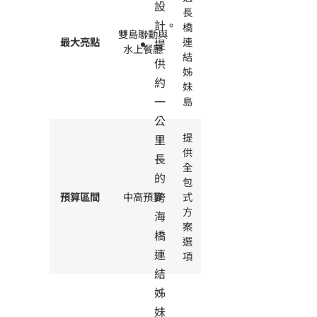
設
長
計。
橋
雙島聯動與
最大亮點
連
提
水上餐廳
結
供
姊
約
妹
一
島
公
提
里
供
長
全
的
包
跨
預算區間
中高預算
式
方
海
案
橋
選
連
項
結
姊
妹