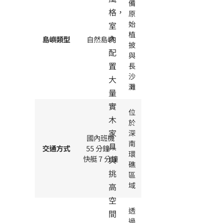
備
格，
原
始
室
植
內
島嶼類型
自然島嶼
披
配
與
置
長
沙
大
灘
量
實
位
木
於
家
深
國內班機
南
具
交通方式
55 分鐘 +
環
快艇 7 分鐘
與
礁
挑
區
域
高
空
透
間
過