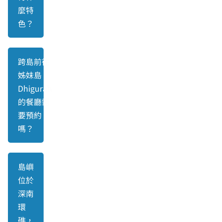
麼特
色？
跨島前往
姊妹島
Dhigurah
的餐廳需
要預約
嗎？
島嶼
位於
深南
環
礁，