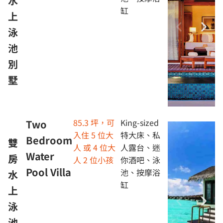
水
缸
上
泳
池
別
墅
85.3 坪，可
King-sized
Two
入住 5 位大
特大床、私
Bedroom
雙
人 或 4 位大
人露台、迷
Water
房
人 2 位小孩
你酒吧、泳
Pool Villa
池、按摩浴
水
缸
上
泳
池