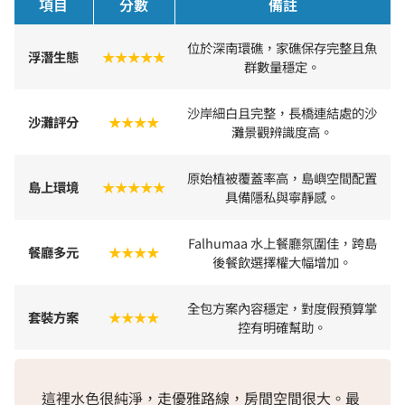
項目
分數
備註
位於深南環礁，家礁保存完整且魚
浮潛生態
★★★★★
群數量穩定。
沙岸細白且完整，長橋連結處的沙
沙灘評分
★★★★
灘景觀辨識度高。
原始植被覆蓋率高，島嶼空間配置
島上環境
★★★★★
具備隱私與寧靜感。
Falhumaa 水上餐廳氛圍佳，跨島
餐廳多元
★★★★
後餐飲選擇權大幅增加。
全包方案內容穩定，對度假預算掌
套裝方案
★★★★
控有明確幫助。
這裡水色很純淨，走優雅路線，房間空間很大。最