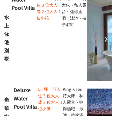
住 3 位大人
大床、私人露
Pool Villa
或 2 位大人 1
台、迷你酒
水
位小孩
吧、泳池、按
摩浴缸
上
泳
池
別
墅
55 坪，可入
King-sized
Deluxe
住 3 位大人
特大床、私
Water
豪
或 2 位大人 1
人露台、迷
Pool Villa
華
位小孩
你酒吧、泳
池、按摩浴