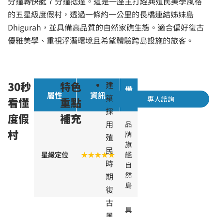
分鐘轉快艇 7 分鐘抵達。這是一座主打經典殖民美學風格
的五星級度假村，透過一條約一公里的長橋連結姊妹島
Dhigurah，並具備高品質的自然家礁生態。適合偏好復古
優雅美學、重視浮潛環境且希望體驗跨島設施的旅客。
30秒
特色
建
備
屬性
資訊
築
專人諮詢
看懂
重點
註
採
度假
補充
用
品
村
牌
殖
旗
民
星級定位
★★★★★
艦
時
自
然
期
島
復
古
具
風