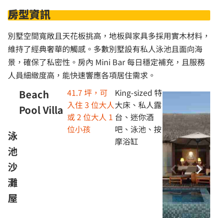
房型資訊
別墅空間寬敞且天花板挑高，地板與家具多採用實木材料，
維持了經典奢華的觸感。多數別墅設有私人泳池且面向海
景，確保了私密性。房內 Mini Bar 每日穩定補充，且服務
人員細緻度高，能快速響應各項居住需求。
41.7 坪，可
King-sized 特
Beach
入住 3 位大人
大床、私人露
Pool Villa
或 2 位大人 1
台、迷你酒
位小孩
吧、泳池、按
泳
摩浴缸
池
沙
灘
屋