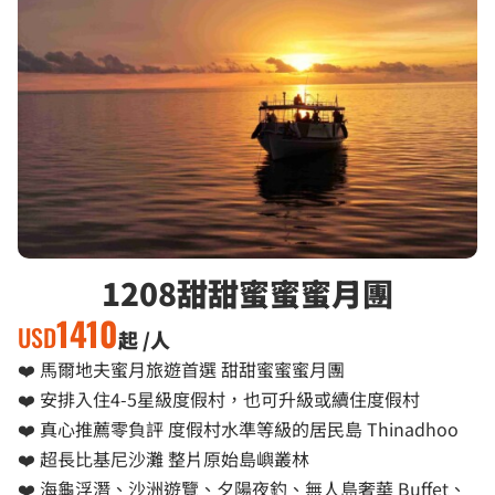
1208甜甜蜜蜜蜜月團
1410
USD
起 /人
❤️ 馬爾地夫蜜月旅遊首選 甜甜蜜蜜蜜月團
❤️ 安排入住4-5星級度假村，也可升級或續住度假村
❤️ 真心推薦零負評 度假村水準等級的居民島 Thinadhoo
❤️ 超長比基尼沙灘 整片原始島嶼叢林
❤️ 海龜浮潛、沙洲遊覽、夕陽夜釣、無人島奢華 Buffet、