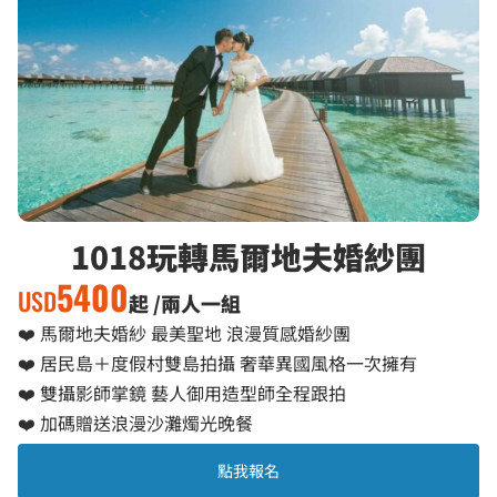
1018玩轉馬爾地夫婚紗團
5400
USD
起 /兩人一組
❤️ 馬爾地夫婚紗 最美聖地 浪漫質感婚紗團
❤️ 居民島＋度假村雙島拍攝 奢華異國風格一次擁有
❤️ 雙攝影師掌鏡 藝人御用造型師全程跟拍
❤️ 加碼贈送浪漫沙灘燭光晚餐
點我報名