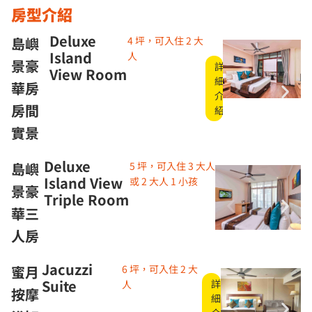
房型介紹
Deluxe
島嶼
4 坪，可入住 2 大
Island
人
景豪
詳
View Room
細
華房
介
房間
紹
實景
Deluxe
島嶼
5 坪，可入住 3 大人
Island View
或 2 大人 1 小孩
景豪
Triple Room
華三
人房
Jacuzzi
蜜月
6 坪，可入住 2 大
Suite
詳
人
按摩
細