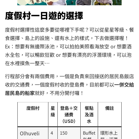
度假村一日遊的選擇
度假村選擇性這麼多要從哪裡下手呢？可以從星星等級、餐
食選擇、島上的設施、還有水上的樣式，下去做選擇喔！
Ex：想要有無邊際泳池，可以拍拍美照看海放空 or 想要酒
水全包，可以暢飲狂歡 or 想要有漂亮的浮潛環境，可以泡
在水裡摸魚一整天…
行程部分會有兩個費用，一個是負責來回接送的居民島飯店
收的交通費，一個度假村收的登島費，目前都可以
一併交給
居民島的船家
就好，不用分開付囉！
度假村
星
登島＋交
餐點
備註
級
通費
及酒
（USD）
水
Olhuveli
4
150
Buffet
環形水上