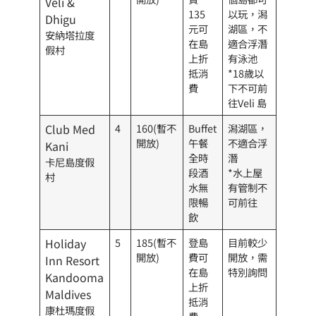
Veli &
135
以玩，潟
Dhigu
元可
湖區，不
安納塔拉度
在島
適合浮潛
假村
上折
有泳池
抵消
*18歲以
費
下不可前
往Veli 島
Club Med
4
160(暫不
Buffet
潟湖區，
開放)
午餐
不適合浮
Kani
全時
潛
卡尼島度假
段酒
*水上屋
村
水無
有管制不
限暢
可前往
飲
Holiday
5
185(暫不
登島
目前較少
開放)
費可
開放，需
Inn Resort
在島
特別詢問
Kandooma
上折
Maldives
抵消
康杜瑪度假