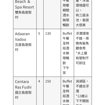
午餐
屋，浮潛
Beach ＆
用餐
環境還可
Spa Resort
期間
以。
雙魚島度假
酒水
有三座泳
村
無限
池，島很
暢飲
大很美
Adaaran
5
130
Buffet
浮潛環境
午餐
不錯，傍
Vadoo
全時
晚有鯊魚
瓦度島度假
段酒
餵食秀
村
水無
*水上屋
限暢
有管制不
飲
可前往
下午
茶
Centara
4
150
Buffet
潟湖區，
午餐
不適合浮
Ras Fushi
全時
潛
國王島度假
段酒
*12歲以
村
水無
下不開放