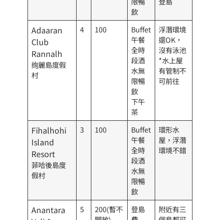
限暢
登島
飲
Adaaran
4
100
Buffet
浮潛環境
午餐
還OK，
Club
全時
沒有泳池
Rannalh
段酒
*水上屋
绚麗島度假
水無
有管制不
村
限暢
可前往
飲
下午
茶
Fihalhohi
3
100
Buffet
環形水
午餐
屋，浮潛
Island
全時
環境不錯
Resort
段酒
菲哈後島度
水無
假村
限暢
飲
Anantara
5
200(暫不
登島
附近有三
開放)
費
個島都可