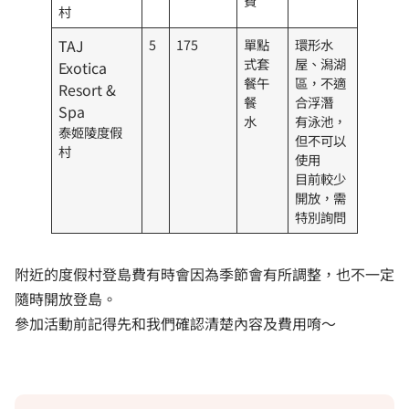
費
村
TAJ
5
175
單點
環形水
式套
屋、潟湖
Exotica
餐午
區，不適
Resort &
餐
合浮潛
Spa
水
有泳池，
泰姬陵度假
但不可以
村
使用
目前較少
開放，需
特別詢問
附近的度假村登島費有時會因為季節會有所調整，也不一定
隨時開放登島。
參加活動前記得先和我們確認清楚內容及費用唷～