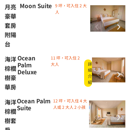
Moon Suite
月亮
9 坪，可入住 2 大
人
豪華
套房
附陽
台
Ocean
海洋
11 坪，可入住 2
Palm
詳
大人
棕櫚
細
Deluxe
介
樹豪
紹
華房
Ocean Palm
海洋
12 坪，可入住 4 大
Suite
人或 2 大人 2 小孩
棕櫚
樹套
房