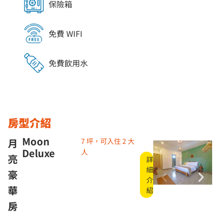
保險箱
免費 WIFI
免費飲用水
房型介紹
Moon
月
7 坪，可入住 2 大
Deluxe
人
亮
詳
細
豪
介
華
紹
房