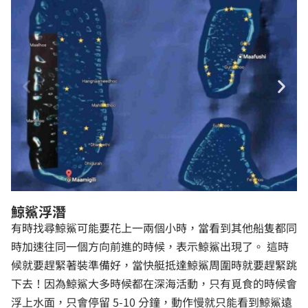
鯨鯊浮潛
有時找尋鯨鯊可能要花上一兩個小時，當看到其他船隻都同
時加速往同一個方向前進的時候，表示鯨鯊出現了。 這時
候就要趕緊著裝準備好，當快艇抵達鯨鯊周圍時就要趕緊跳
下去！因為鯨鯊大多時候都在深海活動，只有覓食的時候會
浮上水面，只會停留 5-10 分鐘，動作慢就只能看到鯨鯊遠