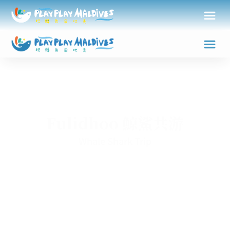
Fulidhoo 鯨鯊共游
Whale Shark Trip