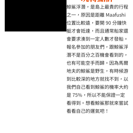
鯨鯊浮潛，是島上最貴的行程
之一，原因是距離 Maafushi
位置比較遠，要開 90 分鐘快
艇才會抵達，而且通常船家還
會要求湊到一定人數才發船。
報名參加的朋友們，跟鯨鯊浮
潛不是百分之百機會看到的，
也有可能空手而歸。因為馬爾
地夫的鯨鯊是野生，有時候游
到比較深的地方就找不到，以
我們自己看到鯨鯊的機率大約
是 75%，所以不能保證一定
看得到。想看鯨鯊那就來嘗試
看看自己的運氣吧！