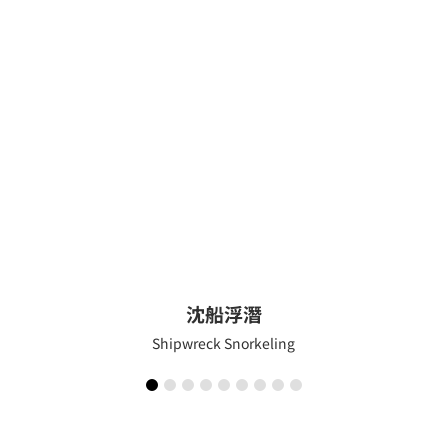
沈船浮潛
Shipwreck Snorkeling