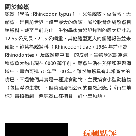
關於鯨鯊
鯨鯊（學名 : Rhincodon typus ），又名鯨鮫、豆腐鯊、大
憨鯊，是目前世界上體型最大的魚類，屬於軟骨魚綱鬚鯊目
鯨鯊科。截至目前為止，生物學家實際記錄到的最大尺寸為
12.65 公尺長，21.5 公噸重，其他體型更大的個體報告並未
確認。鯨鯊為鯨鯊科（ Rhincodontidae，1984 年前稱為
Rhinodontes ）及鯨鯊屬中唯一的成員，生物學家認為這
種鯊魚大約出現在 6000 萬年前。 鯨鯊生活在熱帶和溫帶海
域中，壽命可達 70 年至 100 年。雖然鯨鯊具有非常寬大的
嘴巴，不過牠們其實是一種濾食動物，主要捕食小型動植物
（包括浮游生物），但英國廣播公司的自然紀錄片《行星地
球》曾拍攝到一條鯨鯊正在捕食一群小型魚類。
玩轉點評