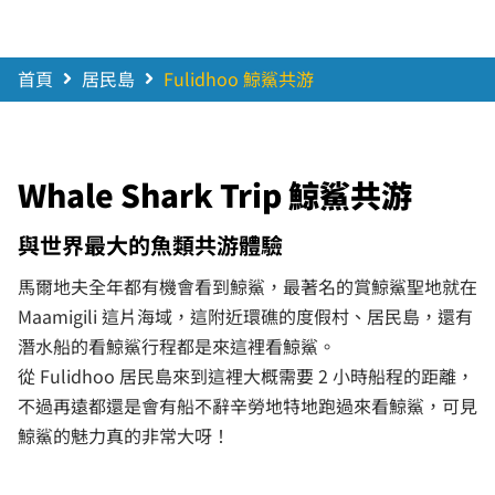
首頁
居民島
Fulidhoo 鯨鯊共游
Whale Shark Trip 鯨鯊共游
與世界最大的魚類共游體驗
馬爾地夫全年都有機會看到鯨鯊，最著名的賞鯨鯊聖地就在
Maamigili 這片海域，這附近環礁的度假村、居民島，還有
潛水船的看鯨鯊行程都是來這裡看鯨鯊。
從 Fulidhoo 居民島來到這裡大概需要 2 小時船程的距離，
不過再遠都還是會有船不辭辛勞地特地跑過來看鯨鯊，可見
鯨鯊的魅力真的非常大呀！