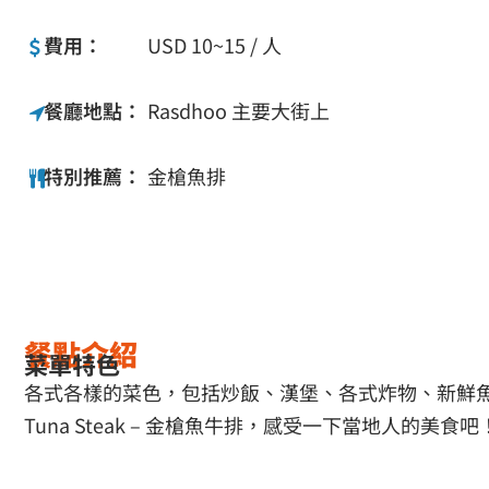
費用：
USD 10~15 / 人
餐廳地點：
Rasdhoo 主要大街上
特別推薦：
金槍魚排
餐點介紹
菜單特色
各式各樣的菜色，包括炒飯、漢堡、各式炸物、新鮮
Tuna Steak – 金槍魚牛排，感受一下當地人的美食吧