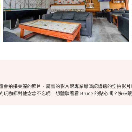
還會拍攝美麗的照片、厲害的影片跟專業導演認證過的空拍影片
玩咖都對他念念不忘呢！想體驗看看 Bruce 的貼心嗎？快來