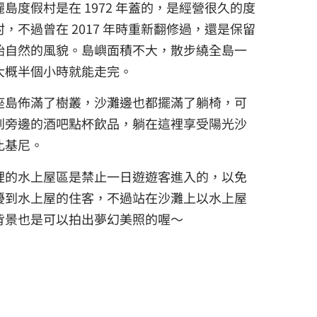
麗島度假村是在 1972 年蓋的，是經營很久的度
村，不過曾在 2017 年時重新翻修過，還是保留
始自然的風貌。島嶼面積不大，散步繞全島一
大概半個小時就能走完。
座島佈滿了樹叢，沙灘邊也都擺滿了躺椅，可
到旁邊的酒吧點杯飲品，躺在這裡享受陽光沙
比基尼。
裡的水上屋區是禁止一日遊遊客進入的，以免
擾到水上屋的住客，不過站在沙灘上以水上屋
背景也是可以拍出夢幻美照的喔～