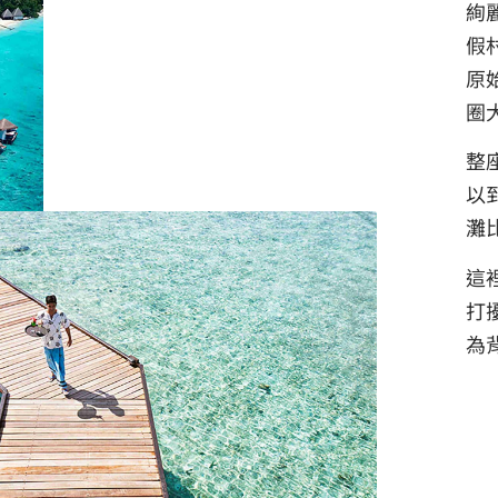
絢
假
原
圈
整
以
灘
這
打
為