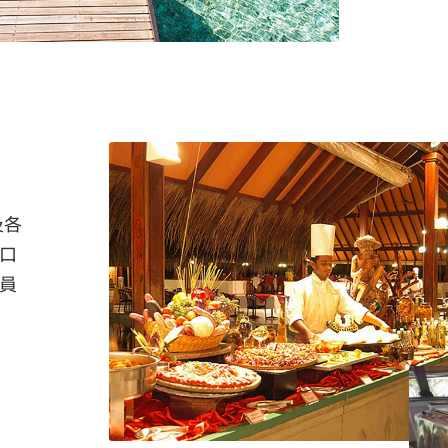
及各
口
員