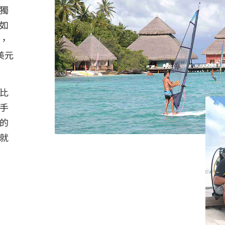
獨
如
，
美元
比
手
的
就