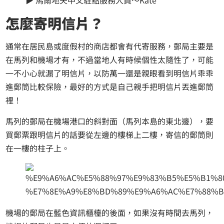
▶
馬爾地夫中文駐點服務人員～Kate
怎麼寄明信片？
通常在居民島或度假村的商店都會有代寄服務，郵局主要是
在馬列和機場才有，不過當地人有時候個性太隨性了，可能
一不小心就漏了明信片，以防萬一還是親眼看到明信片乖乖
進郵筒比較保險，最好的方式是自己親手把明信片丟進郵筒
裡！
馬列的郵局在機場港口的斜對面（馬列本島的東北邊），要
買郵票跟明信片的話要從左邊的樓梯上二樓，寄信的郵筒則
在一樓的柱子上。
機場的郵局在藍色資訊櫃檯的後面，如果沒有時間去馬列，