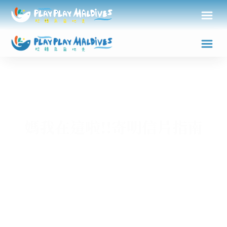
媽我在這啦!!寄明信片指南