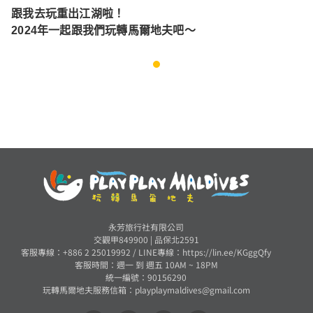
玩重出江湖啦！
預約墾
4年一起跟我們玩轉馬爾地夫吧～
1
永芳旅行社有限公司
交觀甲849900 | 品保北2591
客服專線：+886 2 25019992 /
LINE專線：https://lin.ee/KGggQfy
客服時間：週一 到 週五 10AM ~ 18PM
統一編號：90156290
玩轉馬爾地夫服務信箱：
playplaymaldives@gmail.com