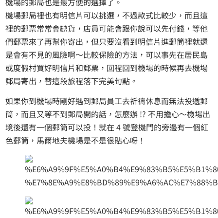
機場的郵局也是最方便的選擇了。
機場郵局裡也有明信片可以挑選，不過款式比較少，而且這
裡的郵票常常會缺貨，店員可能會跟你說可以先付錢，等他
們郵票來了再幫你寄出，但只要沒看到明信片進郵筒裡就還
是會有不見的風險啊～比較保險的方法，可以事先在居民島
或度假村買好明信片和郵票，回程回到機場的時候再去機場
郵局寄出，替這段旅程落下完美句點。
如果你到機場時剛好遇到郵局員工去祈禱休息而無法投遞郵
筒，而且又等不到郵局開的話，怎麼辦 !? 不用擔心～機場出
境後還有一個郵筒可以投！就在 4 號登機門的旁邊有一個紅
色郵筒，馬爾地夫機場是不是很貼心呀！